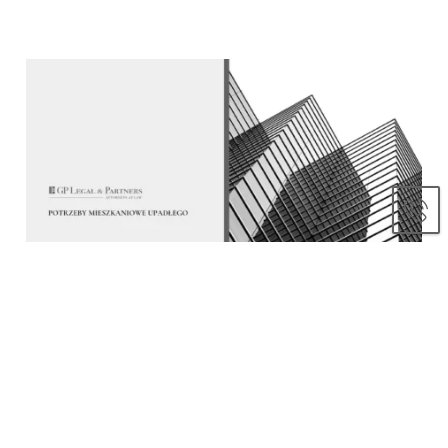
Aktualności
12 grudnia, 2023
Potrzeby mieszkaniowe upadłego
Sprzedaż składników masy a potrzeby mieszkaniowe
upadłego W upadłości konsum...
Czytaj dalej